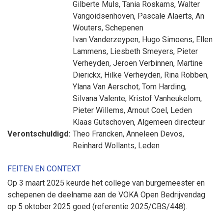
Gilberte Muls
,
Tania Roskams
,
Walter
Vangoidsenhoven
,
Pascale Alaerts
,
An
Wouters
, Schepenen
Ivan Vanderzeypen
,
Hugo Simoens
,
Ellen
Lammens
,
Liesbeth Smeyers
,
Pieter
Verheyden
,
Jeroen Verbinnen
,
Martine
Dierickx
,
Hilke Verheyden
,
Rina Robben
,
Ylana Van Aerschot
,
Tom Harding
,
Silvana Valente
,
Kristof Vanheukelom
,
Pieter Willems
,
Arnout Coel
, Leden
Klaas Gutschoven
, Algemeen directeur
Verontschuldigd:
Theo Francken
,
Anneleen Devos
,
Reinhard Wollants
, Leden
FEITEN EN CONTEXT
Op 3 maart 2025 keurde het college van burgemeester en
schepenen de deelname aan de VOKA Open Bedrijvendag
op 5 oktober 2025 goed (referentie 2025/CBS/448).