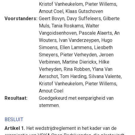
Kristof Vanheukelom
,
Pieter Willems
,
Arnout Coel
,
Klaas Gutschoven
Voorstanders:
Geert Bovyn
,
Davy Suffeleers
,
Gilberte
Muls
,
Tania Roskams
,
Walter
Vangoidsenhoven
,
Pascale Alaerts
,
An
Wouters
,
Ivan Vanderzeypen
,
Hugo
Simoens
,
Ellen Lammens
,
Liesbeth
Smeyers
,
Pieter Verheyden
,
Jeroen
Verbinnen
,
Martine Dierickx
,
Hilke
Verheyden
,
Rina Robben
,
Ylana Van
Aerschot
,
Tom Harding
,
Silvana Valente
,
Kristof Vanheukelom
,
Pieter Willems
,
Arnout Coel
Resultaat:
Goedgekeurd met eenparigheid van
stemmen.
BESLUIT
Artikel 1.
Het wedstrijdreglement in het kader van de